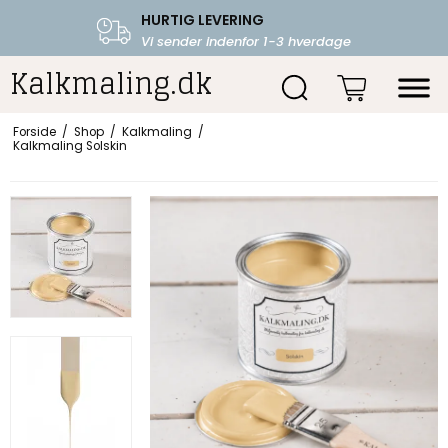
HURTIG LEVERING
FRI FRAGT OVER 599.-
Vi sender indenfor 1-3 hverdage
Starter fra 39,-
Kalkmaling.dk
Forside
/
Shop
/
Kalkmaling
/
Kalkmaling Solskin