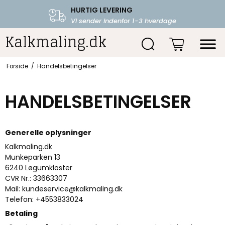
HURTIG LEVERING
FRI FRAGT OVER 599.-
Vi sender indenfor 1-3 hverdage
Starter fra 39,-
Kalkmaling.dk
Forside
/
Handelsbetingelser
HANDELSBETINGELSER
G
enerelle oplysninger
Kalkmaling.dk
Munkeparken 13
6240 Løgumkloster
CVR Nr.: 33663307
Mail:
kundeservice@kalkmaling.dk
Telefon: +4553833024
Betaling