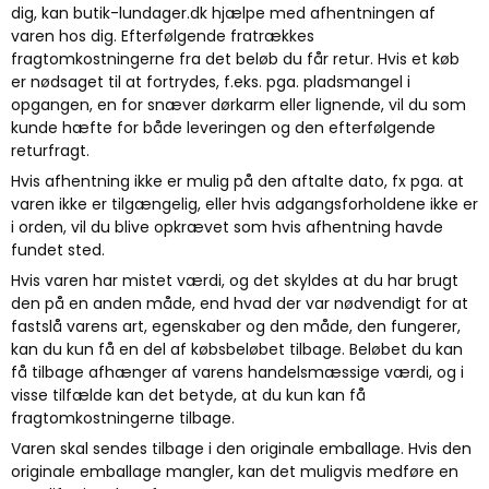
dig, kan butik-lundager.dk hjælpe med afhentningen af
varen hos dig. Efterfølgende fratrækkes
fragtomkostningerne fra det beløb du får retur. Hvis et køb
er nødsaget til at fortrydes, f.eks. pga. pladsmangel i
opgangen, en for snæver dørkarm eller lignende, vil du som
kunde hæfte for både leveringen og den efterfølgende
returfragt.
Hvis afhentning ikke er mulig på den aftalte dato, fx pga. at
varen ikke er tilgængelig, eller hvis adgangsforholdene ikke er
i orden, vil du blive opkrævet som hvis afhentning havde
fundet sted.
Hvis varen har mistet værdi, og det skyldes at du har brugt
den på en anden måde, end hvad der var nødvendigt for at
fastslå varens art, egenskaber og den måde, den fungerer,
kan du kun få en del af købsbeløbet tilbage. Beløbet du kan
få tilbage afhænger af varens handelsmæssige værdi, og i
visse tilfælde kan det betyde, at du kun kan få
fragtomkostningerne tilbage.
Varen skal sendes tilbage i den originale emballage. Hvis den
originale emballage mangler, kan det muligvis medføre en