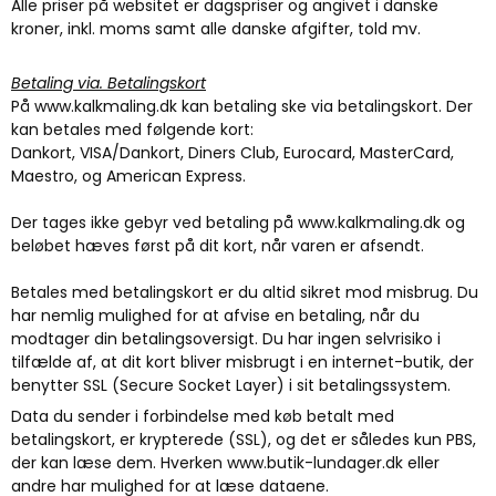
Alle priser på websitet er dagspriser og angivet i danske
kroner, inkl. moms samt alle danske afgifter, told mv.
Betaling via. Betalingskort
På www.kalkmaling.dk kan betaling ske via betalingskort. Der
kan betales med følgende kort:
Dankort, VISA/Dankort, Diners Club, Eurocard, MasterCard,
Maestro, og American Express.
Der tages ikke gebyr ved betaling på www.kalkmaling.dk og
beløbet hæves først på dit kort, når varen er afsendt.
Betales med betalingskort er du altid sikret mod misbrug. Du
har nemlig mulighed for at afvise en betaling, når du
modtager din betalingsoversigt. Du har ingen selvrisiko i
tilfælde af, at dit kort bliver misbrugt i en internet-butik, der
benytter SSL (Secure Socket Layer) i sit betalingssystem.
Data du sender i forbindelse med køb betalt med
betalingskort, er krypterede (SSL), og det er således kun PBS,
der kan læse dem. Hverken www.butik-lundager.dk eller
andre har mulighed for at læse dataene.