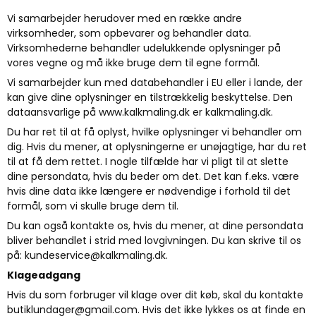
Vi samarbejder herudover med en række andre
virksomheder, som opbevarer og behandler data.
Virksomhederne behandler udelukkende oplysninger på
vores vegne og må ikke bruge dem til egne formål.
Vi samarbejder kun med databehandler i EU eller i lande, der
kan give dine oplysninger en tilstrækkelig beskyttelse. Den
dataansvarlige på www.kalkmaling.dk er kalkmaling.dk.
Du har ret til at få oplyst, hvilke oplysninger vi behandler om
dig. Hvis du mener, at oplysningerne er unøjagtige, har du ret
til at få dem rettet. I nogle tilfælde har vi pligt til at slette
dine persondata, hvis du beder om det. Det kan f.eks. være
hvis dine data ikke længere er nødvendige i forhold til det
formål, som vi skulle bruge dem til.
Du kan også kontakte os, hvis du mener, at dine persondata
bliver behandlet i strid med lovgivningen. Du kan skrive til os
på:
kundeservice@kalkmaling.dk
.
Klageadgang
Hvis du som forbruger vil klage over dit køb, skal du kontakte
butiklundager@gmail.com. Hvis det ikke lykkes os at finde en