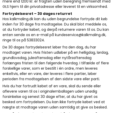
mere end 1200 kr. er fragten uden beregning fremsendt med
GLS hjem til din privatadresse eller leveret til en virksomhed.
Fortrydelsesret
– 30 dages returret
Hos kalkmaling.dk kan du uden begrundelse fortryde dit køb
inden for 30 dage fra modtagelse. Du skal blot meddele os,
at du fortryder købet, og derpå returnere varen til os. Du kan
enten sende os en e-mail på kundeservice@kalkmaling.dk,
ringe til os på 53833024.
De 30 dages fortrydelsesret løber fra den dag, du har
modtaget varen. Hvis fristen udløber på en helligdag, lørdag,
grundlovsdag, juleaftensdag eller nytårsaftensdag
forlænges fristen til den følgende hverdag. I tilfælde af flere
forskellige varer, som er bestilt i én ordre, men leveres
enkeltvis, eller en vare, der leveres i flere partier, løber
perioden fra modtagelsen af den sidste vare eller parti.
Hvis du har fortrudt købet af en vare, skal du sende eller
aflevere varen til os i originalemballagen uden unødig
forsinkelse og senest 30 dage efter, at du har givet os
besked om fortrydelsen. Du kan ikke fortryde købet ved at
nægte at modtage varen uden samtidig at give os besked.