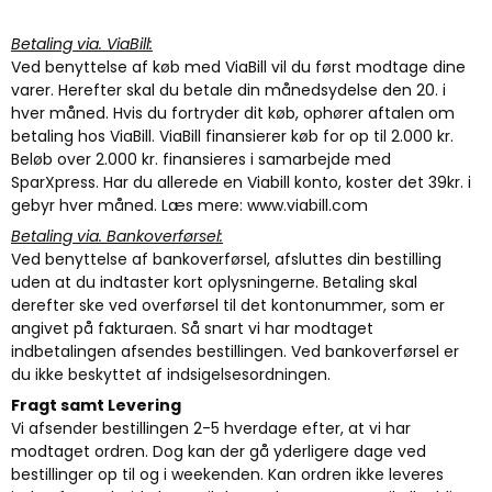
Betaling via. ViaBill:
Ved benyttelse af køb med ViaBill vil du først modtage dine
varer. Herefter skal du betale din månedsydelse den 20. i
hver måned. Hvis du fortryder dit køb, ophører aftalen om
betaling hos ViaBill.
ViaBill finansierer køb for op til 2.000 kr.
Beløb over 2.000 kr. finansieres i samarbejde med
SparXpress. Har du allerede en Viabill konto, koster det 39kr. i
gebyr hver måned.
Læs mere:
www.viabill.com
Betaling via. Bankoverførsel:
Ved benyttelse af bankoverførsel, afsluttes din bestilling
uden at du indtaster kort oplysningerne. Betaling skal
derefter ske ved overførsel til det kontonummer, som er
angivet på fakturaen. Så snart vi har modtaget
indbetalingen afsendes bestillingen. Ved bankoverførsel er
du ikke beskyttet af indsigelsesordningen.
Fragt
samt Levering
Vi afsender bestillingen 2-5 hverdage efter, at vi har
modtaget ordren. Dog kan der gå yderligere dage ved
bestillinger op til og i weekenden. Kan ordren ikke leveres