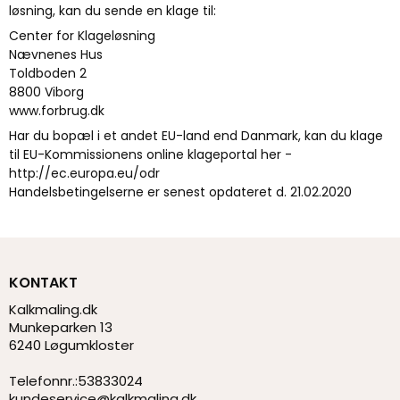
løsning, kan du sende en klage til:
Center for Klageløsning
Nævnenes Hus
Toldboden 2
8800 Viborg
www.forbrug.dk
Har du bopæl i et andet EU-land end Danmark, kan du klage
til EU-Kommissionens online klageportal her -
http://ec.europa.eu/odr
Handelsbetingelserne er senest opdateret d. 21.02.2020
KONTAKT
Kalkmaling.dk
Munkeparken 13
6240 Løgumkloster
Telefonnr.
:
53833024
kundeservice@kalkmaling.dk