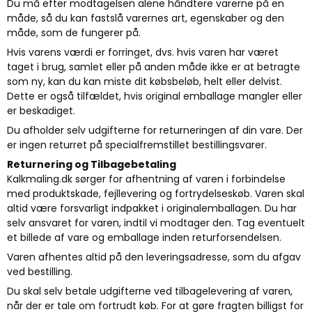
Du må efter modtagelsen alene håndtere varerne på en
måde, så du kan fastslå varernes art, egenskaber og den
måde, som de fungerer på.
Hvis varens værdi er forringet, dvs. hvis varen har været
taget i brug, samlet eller på anden måde ikke er at betragte
som ny, kan du kan miste dit købsbeløb, helt eller delvist.
Dette er også tilfældet, hvis original emballage mangler eller
er beskadiget.
Du afholder selv udgifterne for returneringen af din vare. Der
er ingen returret på specialfremstillet bestillingsvarer.
Returnering og Tilbagebetaling
Kalkmaling.dk sørger for afhentning af varen i forbindelse
med produktskade, fejllevering og fortrydelseskøb. Varen skal
altid være forsvarligt indpakket i originalemballagen. Du har
selv ansvaret for varen, indtil vi modtager den. Tag eventuelt
et billede af vare og emballage inden returforsendelsen.
Varen afhentes altid på den leveringsadresse, som du afgav
ved bestilling.
Du skal selv betale udgifterne ved tilbagelevering af varen,
når der er tale om fortrudt køb. For at gøre fragten billigst for