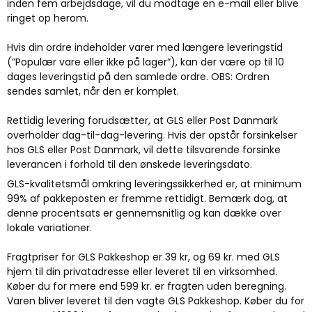
inden fem arbejdsdage, vil du modtage en e-mail eller blive
ringet op herom.
Hvis din ordre indeholder varer med længere leveringstid
(”Populær vare eller ikke på lager”), kan der være op til 10
dages leveringstid på den samlede ordre. OBS: Ordren
sendes samlet, når den er komplet.
Rettidig levering forudsætter, at GLS eller Post Danmark
overholder dag-til-dag-levering. Hvis der opstår forsinkelser
hos GLS eller Post Danmark, vil dette tilsvarende forsinke
leverancen i forhold til den ønskede leveringsdato.
GLS-kvalitetsmål omkring leveringssikkerhed er, at minimum
99% af pakkeposten er fremme rettidigt. Bemærk dog, at
denne procentsats er gennemsnitlig og kan dække over
lokale variationer.
Fragtpriser for GLS Pakkeshop er 39 kr, og 69 kr. med GLS
hjem til din privatadresse eller leveret til en virksomhed.
Køber du for mere end 599 kr. er fragten uden beregning.
Varen bliver leveret til den vagte GLS Pakkeshop. Køber du for