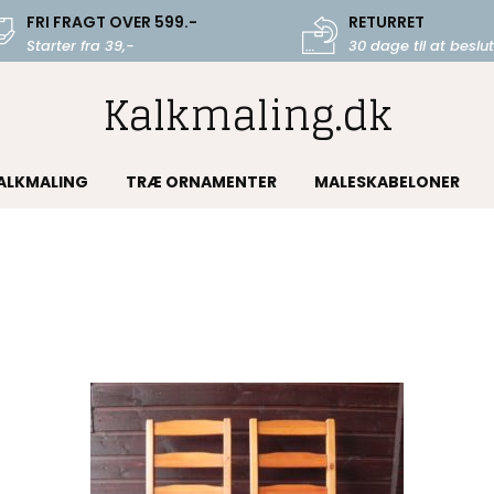
FRI FRAGT OVER 599.-
RETURRET
Starter fra 39,-
30 dage til at beslut
Kalkmaling.dk
KALKMALING
TRÆ ORNAMENTER
MALESKABELONER