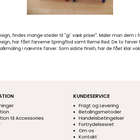
design, findes mange steder til "gi` væk priser". Maler man dem i f
design, har fået farverne Springflod samt Rømø Rød. De to farve
kmaling i nævnte farver. Som sidste finish, har de fået klar vok
ATION
KUNDESERVICE
ninger
Fragt og Levering
ation
Betalingsmetoder
ation til Accessories
Handelsbetingelser
r
Fortrydelsesret
Om os
Kontakt