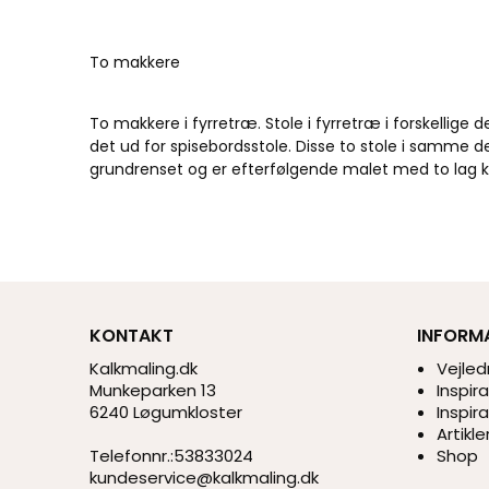
To makkere
To makkere i fyrretræ. Stole i fyrretræ i forskellige 
det ud for spisebordsstole. Disse to stole i samme 
grundrenset og er efterfølgende malet med to lag kal
KONTAKT
INFORM
Kalkmaling.dk
Vejled
Munkeparken 13
Inspir
6240 Løgumkloster
Inspir
Artikle
Telefonnr.
:
53833024
Shop
kundeservice@kalkmaling.dk