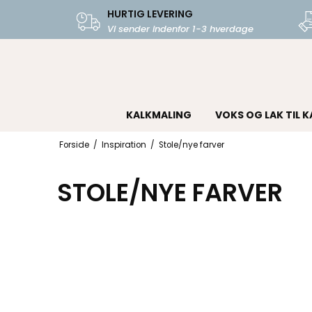
HURTIG LEVERING
Vi sender indenfor 1-3 hverdage
KALKMALING
VOKS OG LAK TIL 
Forside
/
Inspiration
/
Stole/nye farver
STOLE/NYE FARVER