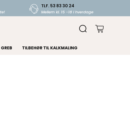
TLF. 53 83 30 24
te!
Mellem kl. 15 -18 i hverdage
GREB
TILBEHØR TIL KALKMALING