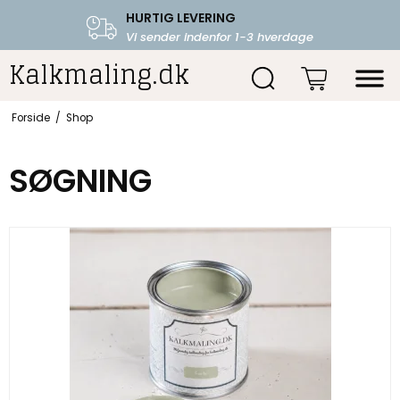
HURTIG LEVERING
FRI FRAGT OVER 599.-
Vi sender indenfor 1-3 hverdage
Starter fra 39,-
Kalkmaling.dk
Forside
/
Shop
SØGNING